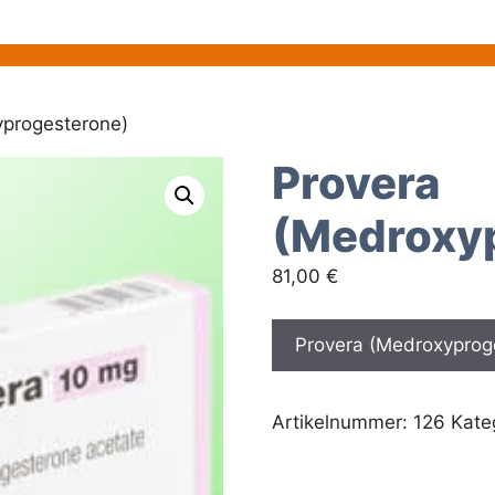
yprogesterone)
Provera
(Medroxy
81,00
€
Provera (Medroxyproge
Artikelnummer:
126
Kate