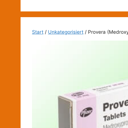
Zum
Inhalt
springen
Start
/
Unkategorisiert
/ Provera (Medrox