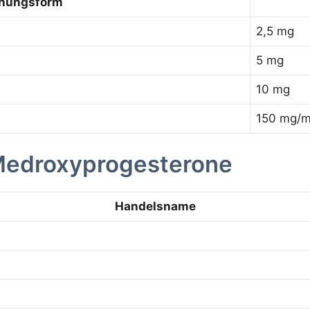
chungsform
2,5 mg
5 mg
10 mg
150 mg/m
edroxyprogesterone
Handelsname