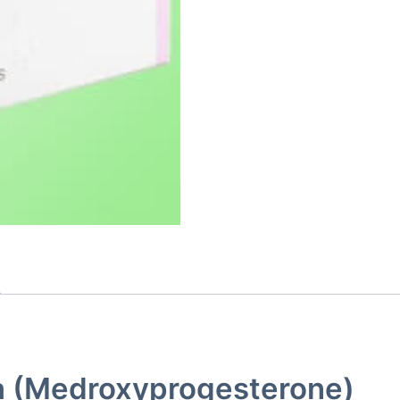
ra (Medroxyprogesterone)