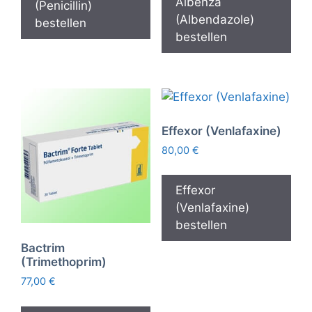
Albenza
(Penicillin)
(Albendazole)
bestellen
bestellen
Effexor (Venlafaxine)
80,00
€
Effexor
(Venlafaxine)
bestellen
Bactrim
(Trimethoprim)
77,00
€