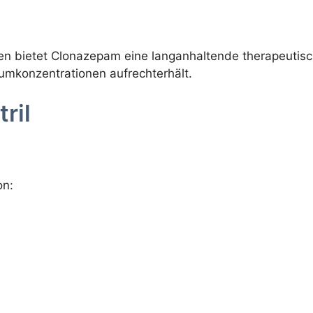
en bietet Clonazepam eine langanhaltende therapeutis
umkonzentrationen aufrechterhält.
ril
on: