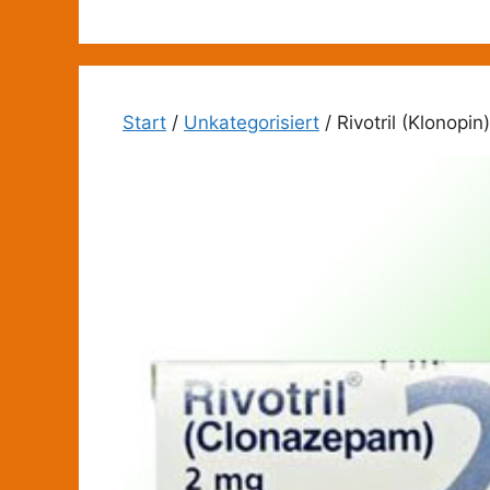
Zum
Inhalt
springen
Start
/
Unkategorisiert
/ Rivotril (Klonopi