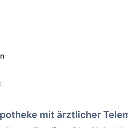
en
)
potheke mit ärztlicher Tele