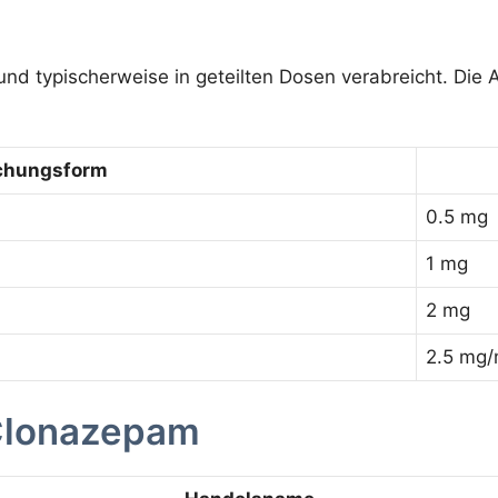
und typischerweise in geteilten Dosen verabreicht. Die 
ichungsform
0.5 mg
1 mg
2 mg
2.5 mg/
Clonazepam