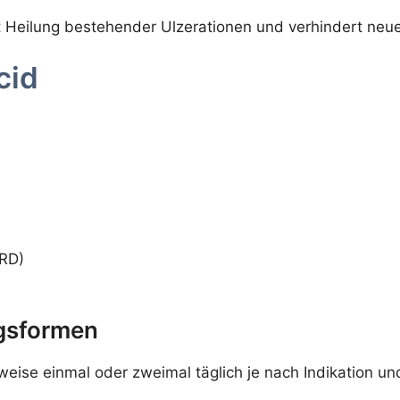
ht Heilung bestehender Ulzerationen und verhindert ne
cid
s
ERD)
gsformen
eise einmal oder zweimal täglich je nach Indikation u