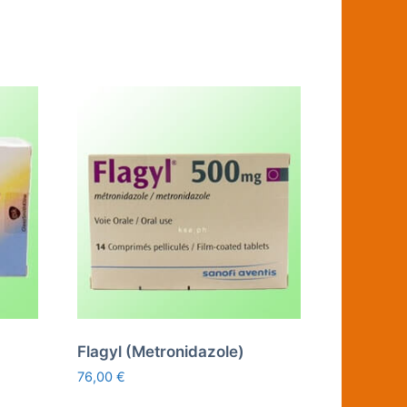
Flagyl (Metronidazole)
76,00
€