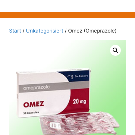
Zum
Inhalt
springen
Start
/
Unkategorisiert
/ Omez (Omeprazole)