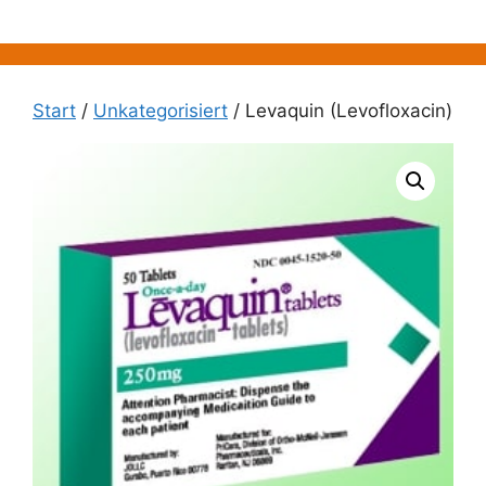
Zum
Inhalt
springen
Start
/
Unkategorisiert
/ Levaquin (Levofloxacin)