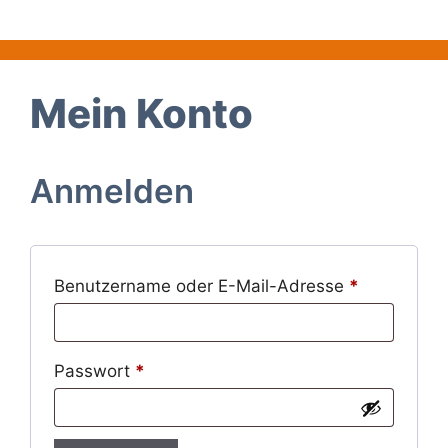
Zum
Inhalt
springen
Mein Konto
Anmelden
Erforderlic
Benutzername oder E-Mail-Adresse
*
Erforderlich
Passwort
*